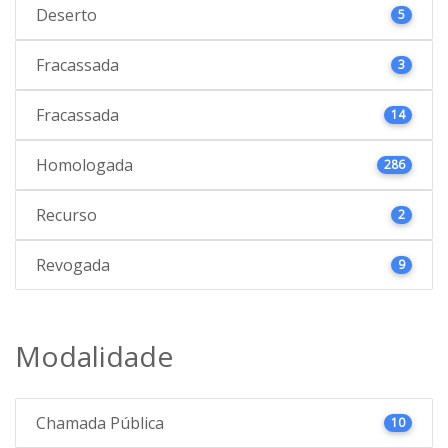
Deserto
5
Fracassada
3
Fracassada
14
Homologada
286
Recurso
2
Revogada
9
Modalidade
Chamada Pública
10