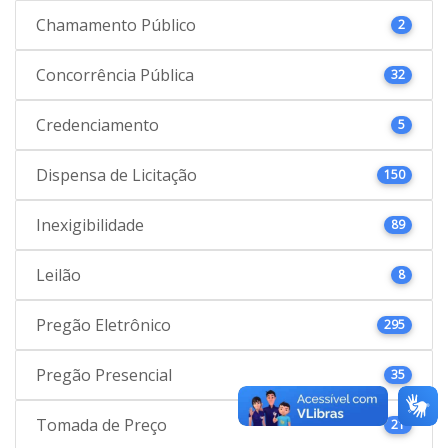
Chamamento Público
2
Concorrência Pública
32
Credenciamento
5
Dispensa de Licitação
150
Inexigibilidade
89
Leilão
8
Pregão Eletrônico
295
Pregão Presencial
35
Tomada de Preço
21