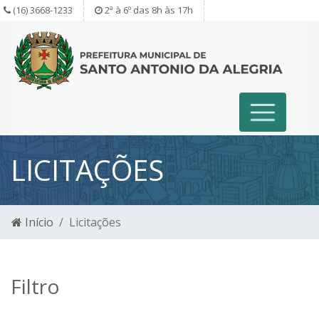
(16) 3668-1233
2ª à 6º das 8h às 17h
LICITAÇÕES
Início
Licitações
Filtro