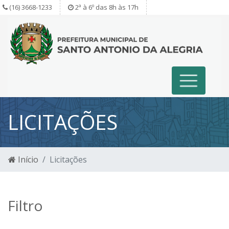
(16) 3668-1233
2ª à 6º das 8h às 17h
LICITAÇÕES
Início
Licitações
Filtro