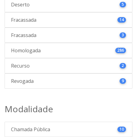
Deserto
5
Fracassada
14
Fracassada
3
Homologada
286
Recurso
2
Revogada
9
Modalidade
Chamada Pública
10