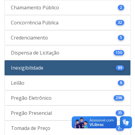
Chamamento Público
2
Concorrência Pública
32
Credenciamento
5
Dispensa de Licitação
150
Inexigibilidade
89
Leilão
8
Pregão Eletrônico
296
Pregão Presencial
35
Tomada de Preço
21