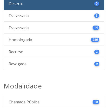
Deserto
5
Fracassada
3
Fracassada
14
Homologada
286
Recurso
2
Revogada
9
Modalidade
Chamada Pública
10