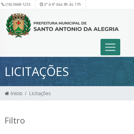
(16) 3668-1233
2ª à 6º das 8h às 17h
LICITAÇÕES
Início
Licitações
Filtro