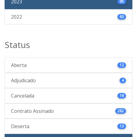
2023
95
2022
63
Status
Aberta
12
Adjudicado
4
Cancelada
18
Contrato Assinado
282
Deserta
13