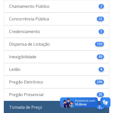
Chamamento Público
2
Concorrência Pública
32
Credenciamento
5
Dispensa de Licitação
150
Inexigibilidade
89
Leilão
8
Pregão Eletrônico
296
Pregão Presencial
35
Tomada de Preço
21