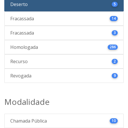
Deserto
5
Fracassada
14
Fracassada
3
Homologada
286
Recurso
2
Revogada
9
Modalidade
Chamada Pública
10