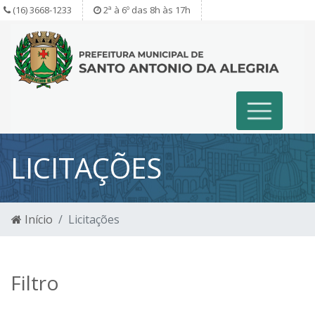
(16) 3668-1233
2ª à 6º das 8h às 17h
LICITAÇÕES
Início
Licitações
Filtro