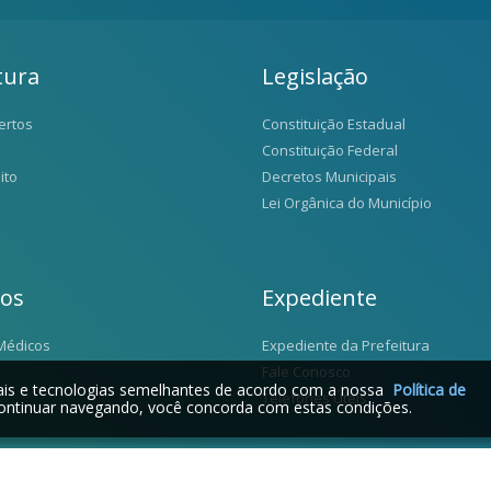
tura
Legislação
ertos
Constituição Estadual
Constituição Federal
ito
Decretos Municipais
Lei Orgânica do Município
ios
Expediente
Médicos
Expediente da Prefeitura
Fale Conosco
iais e tecnologias semelhantes de acordo com a nossa
Política de
Telefones Úteis
ontinuar navegando, você concorda com estas condições.
2026 © Santo Antônio da Alegria - SP | Desenvolvido por: