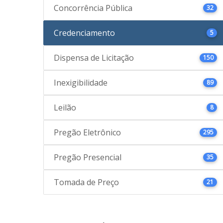
Concorrência Pública
32
Credenciamento
5
Dispensa de Licitação
150
Inexigibilidade
89
Leilão
8
Pregão Eletrônico
295
Pregão Presencial
35
Tomada de Preço
21