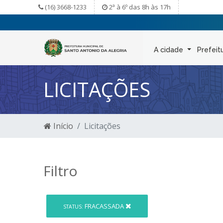
(16) 3668-1233
2ª à 6º das 8h às 17h
A cidade
Prefeit
LICITAÇÕES
Início
Licitações
Filtro
FRACASSADA
STATUS: