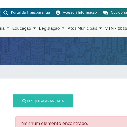
Portal da Transparência
Acesso à Informação
Ouvidoria
ura
Educação
Legislação
Atos Municipais
VTN - 202
PESQUISA AVANÇADA
Nenhum elemento encontrado.