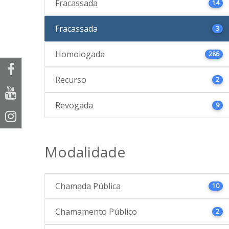
Fracassada
14
Fracassada
3
Homologada
286
Recurso
2
Revogada
9
Modalidade
Chamada Pública
10
Chamamento Público
2