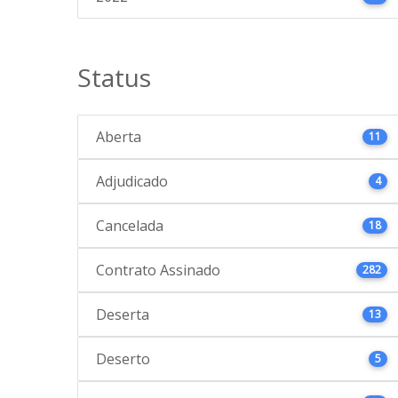
Status
Aberta
11
Adjudicado
4
Cancelada
18
Contrato Assinado
282
Deserta
13
Deserto
5