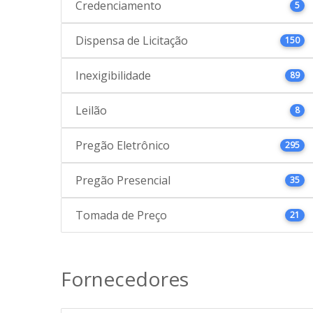
Credenciamento
5
Dispensa de Licitação
150
Inexigibilidade
89
Leilão
8
Pregão Eletrônico
295
Pregão Presencial
35
Tomada de Preço
21
Fornecedores