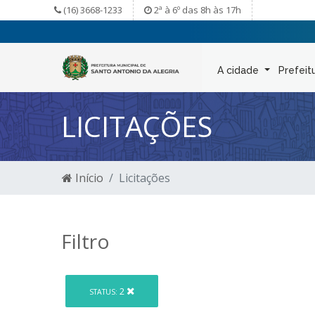
(16) 3668-1233
2ª à 6º das 8h às 17h
A cidade
Prefeit
LICITAÇÕES
Início
Licitações
Filtro
2
STATUS: