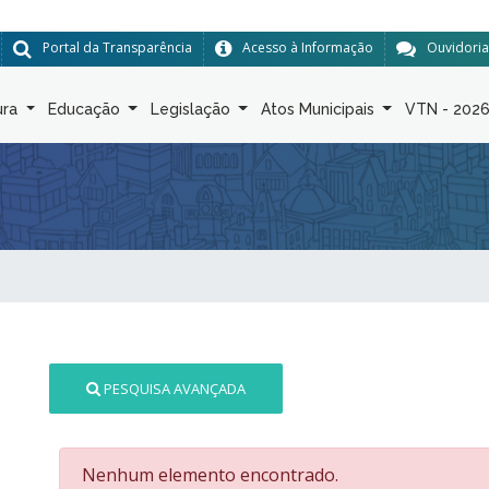
Portal da Transparência
Acesso à Informação
Ouvidoria
ura
Educação
Legislação
Atos Municipais
VTN - 202
PESQUISA AVANÇADA
Nenhum elemento encontrado.