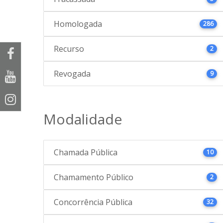
Homologada
286
Recurso
2
Revogada
9
Modalidade
Chamada Pública
10
Chamamento Público
2
Concorrência Pública
32