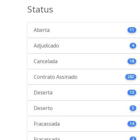
Status
Aberta
11
Adjudicado
4
Cancelada
18
Contrato Assinado
282
Deserta
13
Deserto
5
Fracassada
14
Fracassada
3