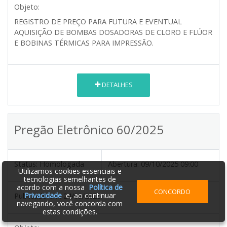
Objeto:
REGISTRO DE PREÇO PARA FUTURA E EVENTUAL
AQUISIÇÃO DE BOMBAS DOSADORAS DE CLORO E FLÚOR
E BOBINAS TÉRMICAS PARA IMPRESSÃO.
DETALHES
Pregão Eletrônico 60/2025
Status:
Homologada
Abertura:
09/10/2025 09:00
Utilizamos cookies essenciais e
tecnologias semelhantes de
acordo com a nossa
Política de
CONCORDO
Privacidade
e, ao continuar
Publicado em:
24/09/2025
navegando, você concorda com
estas condições.