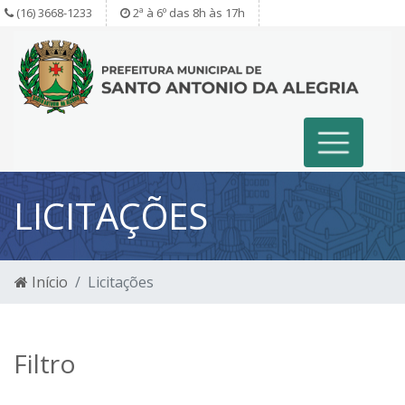
(16) 3668-1233
2ª à 6º das 8h às 17h
LICITAÇÕES
Início
Licitações
Filtro