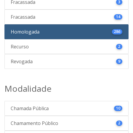
Fracassada
3
Fracassada
14
Homologada
286
Recurso
2
Revogada
9
Modalidade
Chamada Pública
10
Chamamento Público
2