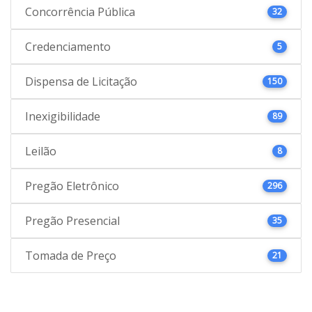
Concorrência Pública
32
Credenciamento
5
Dispensa de Licitação
150
Inexigibilidade
89
Leilão
8
Pregão Eletrônico
296
Pregão Presencial
35
Tomada de Preço
21