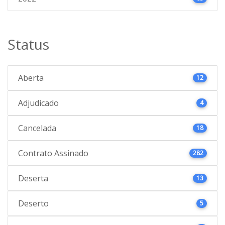
Status
Aberta
12
Adjudicado
4
Cancelada
18
Contrato Assinado
282
Deserta
13
Deserto
5