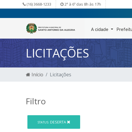
(16) 3668-1233
2ª à 6º das 8h às 17h
A cidade
Prefeit
LICITAÇÕES
Início
Licitações
Filtro
DESERTA
STATUS: