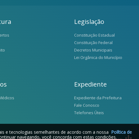
tura
Legislação
ertos
Constituição Estadual
Constituição Federal
ito
Decretos Municipais
Lei Orgânica do Município
ios
Expediente
Médicos
Expediente da Prefeitura
Fale Conosco
Telefones Úteis
iais e tecnologias semelhantes de acordo com a nossa
Política de
ontinuar navegando, você concorda com estas condições.
2026 © Santo Antônio da Alegria - SP | Desenvolvido por: