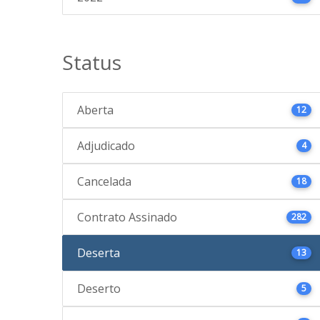
Status
Aberta
12
Adjudicado
4
Cancelada
18
Contrato Assinado
282
Deserta
13
Deserto
5