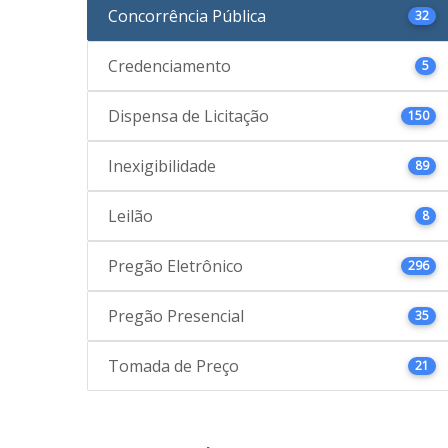
Concorrência Pública
32
Credenciamento
5
Dispensa de Licitação
150
Inexigibilidade
89
Leilão
8
Pregão Eletrônico
296
Pregão Presencial
35
Tomada de Preço
21