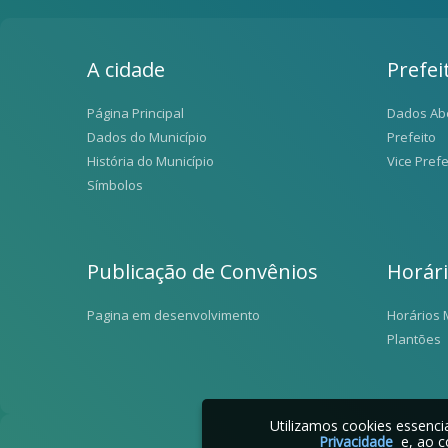
A cidade
Prefei
Página Principal
Dados Ab
Dados do Município
Prefeito
História do Município
Vice Prefe
Símbolos
Publicação de Convênios
Horár
Pagina em desenvolvimento
Horários 
Plantões
Utilizamos cookies essenc
Privacidade
e, ao c