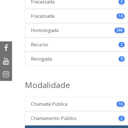
Fracassada
3
Fracassada
14
Homologada
286
Recurso
2
Revogada
9
Modalidade
Chamada Pública
10
Chamamento Público
2