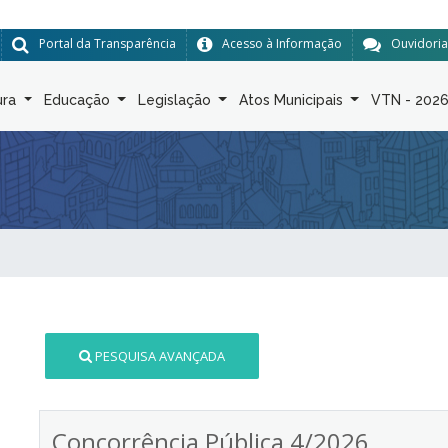
Portal da Transparência
Acesso à Informação
Ouvidoria
ura
Educação
Legislação
Atos Municipais
VTN - 202
PESQUISA AVANÇADA
Concorrência Pública 4/2026