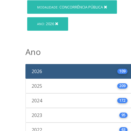
CONCORRÊNCIA PÚBLICA
MODALIDADE:
2026
ANO:
Ano
2026
109
2025
209
2024
172
2023
95
2022
63