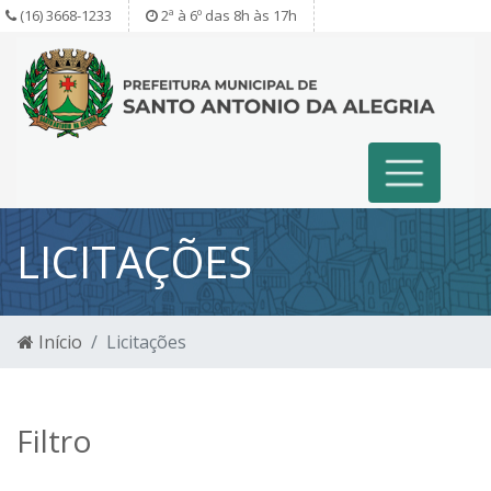
(16) 3668-1233
2ª à 6º das 8h às 17h
LICITAÇÕES
Início
Licitações
Filtro