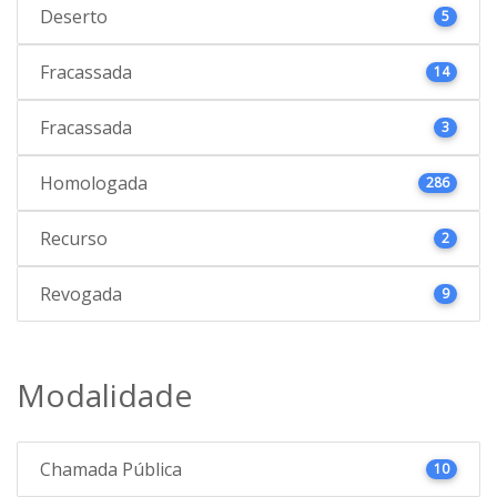
Deserto
5
Fracassada
14
Fracassada
3
Homologada
286
Recurso
2
Revogada
9
Modalidade
Chamada Pública
10