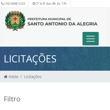
(16) 3668-1233
2ª à 6º das 8h às 17h
LICITAÇÕES
Início
Licitações
Filtro