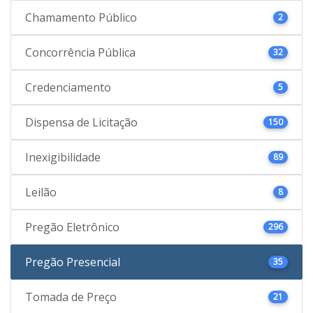
Chamamento Público
2
Concorrência Pública
32
Credenciamento
5
Dispensa de Licitação
150
Inexigibilidade
89
Leilão
8
Pregão Eletrônico
296
Pregão Presencial
35
Tomada de Preço
21