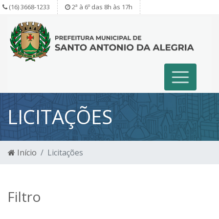
(16) 3668-1233
2ª à 6º das 8h às 17h
LICITAÇÕES
Início
Licitações
Filtro