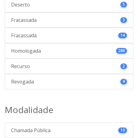
Deserto
5
Fracassada
3
Fracassada
14
Homologada
286
Recurso
2
Revogada
9
Modalidade
Chamada Pública
10