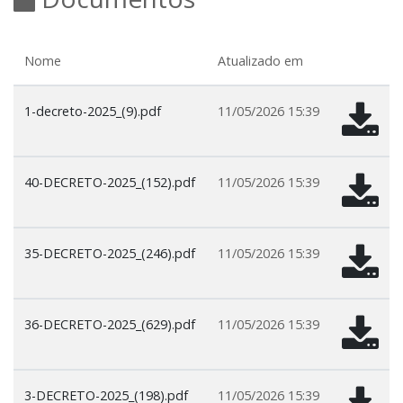
Nome
Atualizado em
1-decreto-2025_(9).pdf
11/05/2026 15:39
40-DECRETO-2025_(152).pdf
11/05/2026 15:39
35-DECRETO-2025_(246).pdf
11/05/2026 15:39
36-DECRETO-2025_(629).pdf
11/05/2026 15:39
3-DECRETO-2025_(198).pdf
11/05/2026 15:39