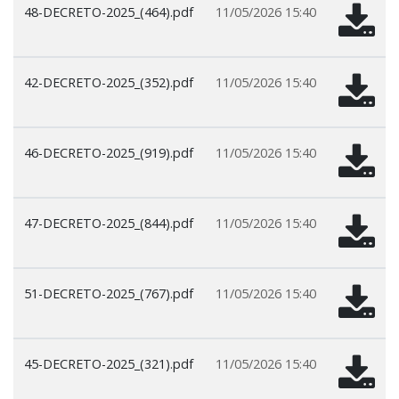
48-DECRETO-2025_(464).pdf
11/05/2026 15:40
42-DECRETO-2025_(352).pdf
11/05/2026 15:40
46-DECRETO-2025_(919).pdf
11/05/2026 15:40
47-DECRETO-2025_(844).pdf
11/05/2026 15:40
51-DECRETO-2025_(767).pdf
11/05/2026 15:40
45-DECRETO-2025_(321).pdf
11/05/2026 15:40