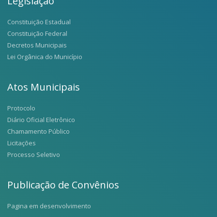
Legislação
Constituição Estadual
Constituição Federal
Decretos Municipais
Lei Orgânica do Município
Atos Municipais
Protocolo
Diário Oficial Eletrônico
Chamamento Público
Licitações
Processo Seletivo
Publicação de Convênios
Pagina em desenvolvimento