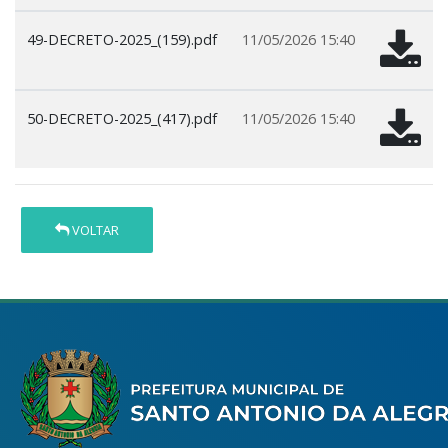
49-DECRETO-2025_(159).pdf
11/05/2026 15:40
50-DECRETO-2025_(417).pdf
11/05/2026 15:40
VOLTAR