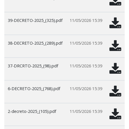
39-DECRETO-2025_(325).pdf
11/05/2026 15:39
38-DECRETO-2025_(289).pdf
11/05/2026 15:39
37-DRCRTO-2025_(98).pdf
11/05/2026 15:39
6-DECRETO-2025_(768).pdf
11/05/2026 15:39
2-decreto-2025_(105).pdf
11/05/2026 15:39