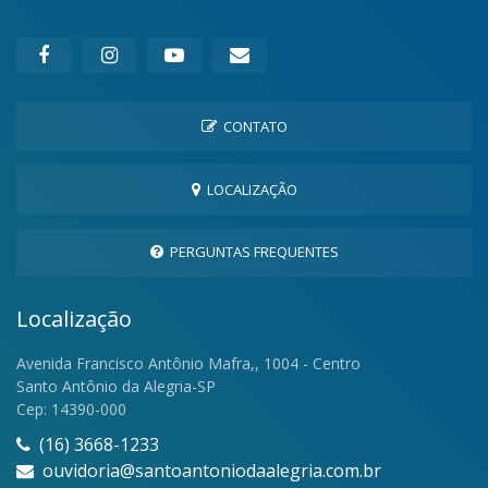
CONTATO
LOCALIZAÇÃO
PERGUNTAS FREQUENTES
Localização
Avenida Francisco Antônio Mafra,, 1004 - Centro
Santo Antônio da Alegria-SP
Cep: 14390-000
(16) 3668-1233
ouvidoria@santoantoniodaalegria.com.br