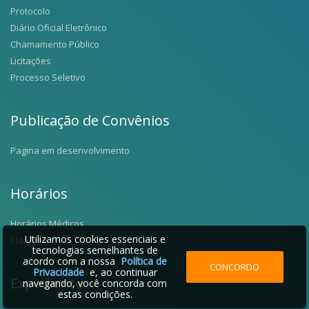
Protocolo
Diário Oficial Eletrônico
Chamamento Público
Licitações
Processo Seletivo
Publicação de Convênios
Pagina em desenvolvimento
Horários
Horários Médicos
Utilizamos cookies essenciais e
Plantões
tecnologias semelhantes de
acordo com a nossa
Política de
CONCORDO
Privacidade
e, ao continuar
Expediente
navegando, você concorda com
estas condições.