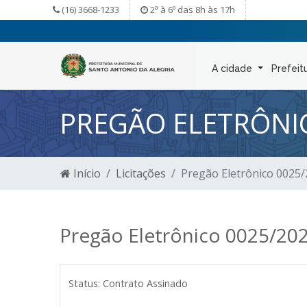
(16) 3668-1233
2ª à 6º das 8h às 17h
A cidade
Prefeit
PREGÃO ELETRÔNI
Início
Licitações
Pregão Eletrônico 0025
Pregão Eletrônico 0025/20
Status:
Contrato Assinado