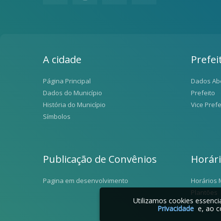
A cidade
Prefei
Página Principal
Dados Ab
Dados do Município
Prefeito
História do Município
Vice Prefe
Símbolos
Publicação de Convênios
Horár
Pagina em desenvolvimento
Horários 
Plantões
Utilizamos cookies essenc
Privacidade
e, ao c