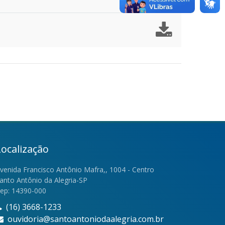
Localização
venida Francisco Antônio Mafra,, 1004 - Centro
anto Antônio da Alegria-SP
ep: 14390-000
(16) 3668-1233
ouvidoria@santoantoniodaalegria.com.br