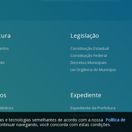
tura
Legislação
ertos
Constituição Estadual
Constituição Federal
ito
Decretos Municipais
Lei Orgânica do Município
ios
Expediente
Médicos
Expediente da Prefeitura
Fale Conosco
iais e tecnologias semelhantes de acordo com a nossa
Política de
Telefones Úteis
ontinuar navegando, você concorda com estas condições.