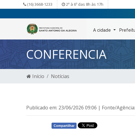
(16) 3668-1233
2ª à 6º das 8h às 17h
A cidade
Prefeit
CONFERENCIA
Início
Notícias
Publicado em: 23/06/2026 09:06 | Fonte/Agênci
Compartilhar
WHATSAPP