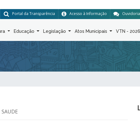
Portal da Transparência
Acesso à Informação
Ouvidoria
ura
Educação
Legislação
Atos Municipais
VTN - 202
a: SAUDE