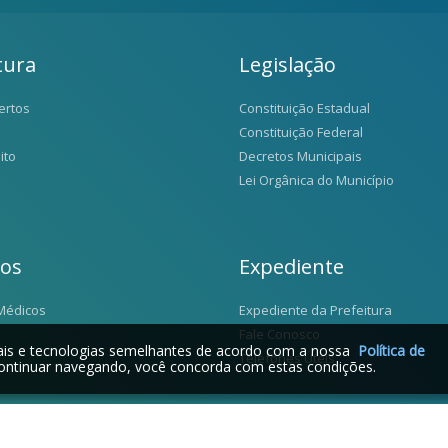
tura
Legislação
ertos
Constituição Estadual
Constituição Federal
ito
Decretos Municipais
Lei Orgânica do Município
ios
Expediente
Médicos
Expediente da Prefeitura
Fale Conosco
iais e tecnologias semelhantes de acordo com a nossa
Política de
Telefones Úteis
ontinuar navegando, você concorda com estas condições.
2026 © Santo Antônio da Alegria - SP | Desenvolvido por: