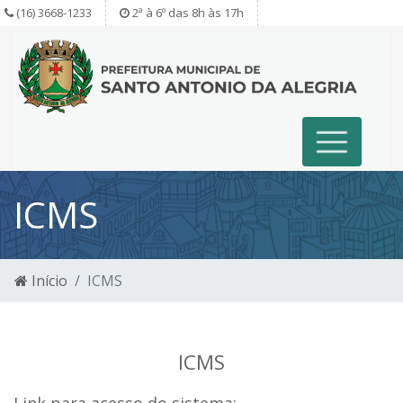
(16) 3668-1233
2ª à 6º das 8h às 17h
ICMS
Início
ICMS
ICMS