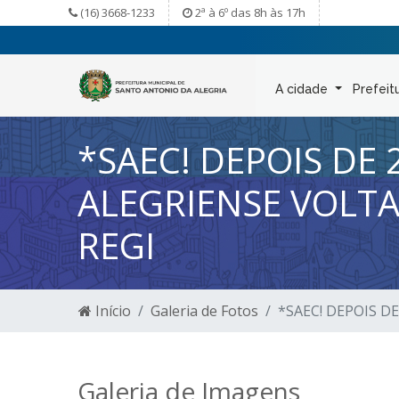
(16) 3668-1233
2ª à 6º das 8h às 17h
A cidade
Prefeit
*SAEC! DEPOIS DE
ALEGRIENSE VOLT
REGI
Início
Galeria de Fotos
*SAEC! DEPOIS D
Galeria de Imagens