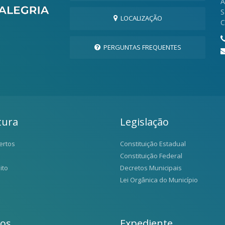
A
S
LOCALIZAÇÃO
C
PERGUNTAS FREQUENTES
tura
Legislação
ertos
Constituição Estadual
Constituição Federal
ito
Decretos Municipais
Lei Orgânica do Município
ios
Expediente