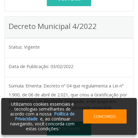
Decreto Municipal 4/2022
Status:
Vigente
Data de Publicação:
03/02/2022
Súmula:
Ementa: Decreto nº 04 que regulamenta a Lei nº
1.900, de 06 de abril de 2.021, que criou a Gratificação por
Desempenho de Atividade Delegada, a ser paga aos
Utilizamos cookies essenciais e
Policiais Militares que exercem atividade municipal...
tecnologias semelhantes de
acordo com a nossa
Política de
CONCORDO
Privacidade
e, ao continuar
navegando, você concorda com
DETALHES
estas condições.