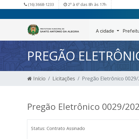
(16) 3668-1233
2ª à 6º das 8h às 17h
A cidade
Prefeit
PREGÃO ELETRÔNI
Início
Licitações
Pregão Eletrônico 0029
Pregão Eletrônico 0029/20
Status:
Contrato Assinado