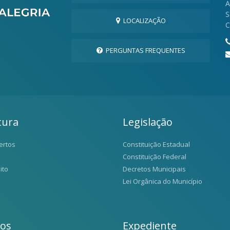
A
S
LOCALIZAÇÃO
C
PERGUNTAS FREQUENTES
tura
Legislação
ertos
Constituição Estadual
Constituição Federal
ito
Decretos Municipais
Lei Orgânica do Município
ios
Expediente