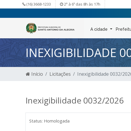
(16) 3668-1233
2ª à 6º das 8h às 17h
A cidade
Prefeit
INEXIGIBILIDADE 0
Início
Licitações
Inexigibilidade 0032/202
Inexigibilidade 0032/2026
Status:
Homologada