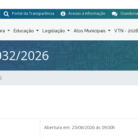
Portal da Transparência
Acesso à Informação
Ouvidoria
ura
Educação
Legislação
Atos Municipais
VTN - 202
032/2026
6
Abertura em:
25/06/2026 às 09:00h