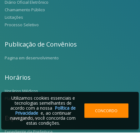
Diário Oficial Eletrônico
Chamamento Público
Licitações
Processo Seletivo
Publicação de Convênios
Pagina em desenvolvimento
Horários
Horários Médicos
Utilizamos cookies essenciais e
Plantões
tecnologias semelhantes de
acordo com a nossa
Política de
CONCORDO
Privacidade
e, ao continuar
Expediente
navegando, você concorda com
estas condições.
Expediente da Prefeitura
Fale Conosco