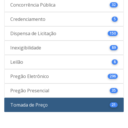
Concorrência Pública
32
Credenciamento
5
Dispensa de Licitação
150
Inexigibilidade
89
Leilão
8
Pregão Eletrônico
296
Pregão Presencial
35
Tomada de Preço
21