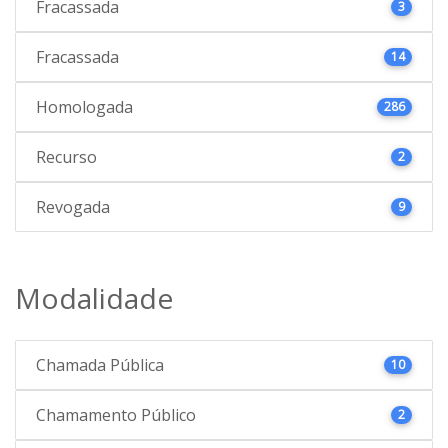
Fracassada
3
Fracassada
14
Homologada
286
Recurso
2
Revogada
9
Modalidade
Chamada Pública
10
Chamamento Público
2