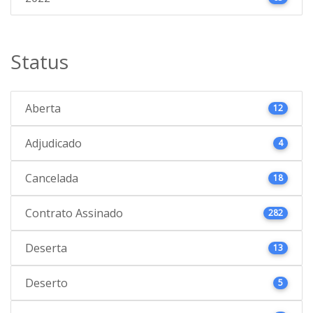
Status
Aberta
12
Adjudicado
4
Cancelada
18
Contrato Assinado
282
Deserta
13
Deserto
5