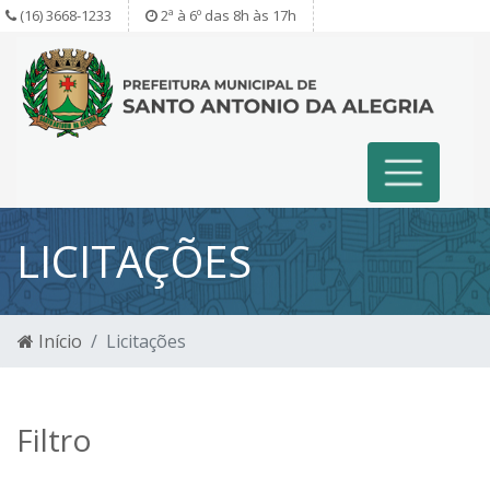
(16) 3668-1233
2ª à 6º das 8h às 17h
LICITAÇÕES
Início
Licitações
Filtro