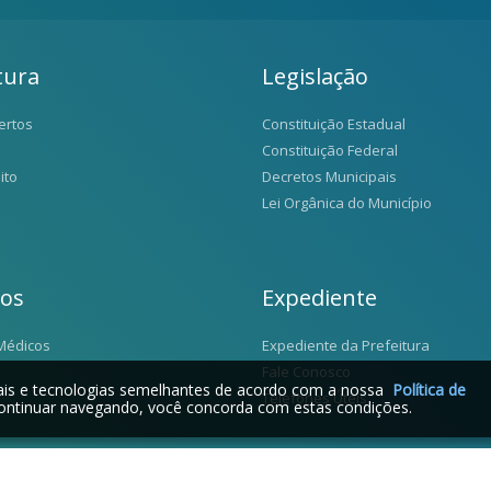
tura
Legislação
ertos
Constituição Estadual
Constituição Federal
ito
Decretos Municipais
Lei Orgânica do Município
ios
Expediente
Médicos
Expediente da Prefeitura
Fale Conosco
iais e tecnologias semelhantes de acordo com a nossa
Política de
Telefones Úteis
ontinuar navegando, você concorda com estas condições.
2026 © Santo Antônio da Alegria - SP | Desenvolvido por: