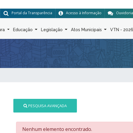
Portal da Transparência
Acesso à Informação
Ouvidoria
ura
Educação
Legislação
Atos Municipais
VTN - 202
PESQUISA AVANÇADA
Nenhum elemento encontrado.