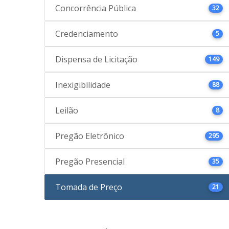
Concorrência Pública
32
Credenciamento
5
Dispensa de Licitação
149
Inexigibilidade
88
Leilão
8
Pregão Eletrônico
295
Pregão Presencial
35
Tomada de Preço
21