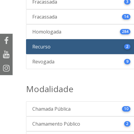
Fracassada
3
Fracassada
14
Homologada
284
Recurso
2
Revogada
9
Modalidade
Chamada Pública
10
Chamamento Público
2