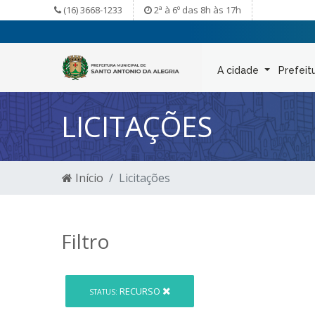
(16) 3668-1233
2ª à 6º das 8h às 17h
A cidade
Prefeit
LICITAÇÕES
Início
Licitações
Filtro
RECURSO
STATUS: