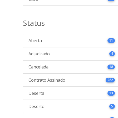
Status
Aberta
11
Adjudicado
4
Cancelada
18
Contrato Assinado
282
Deserta
13
Deserto
5