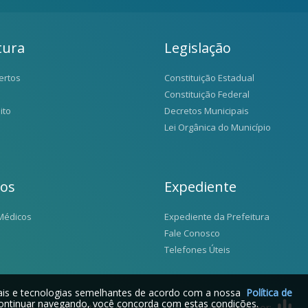
tura
Legislação
ertos
Constituição Estadual
Constituição Federal
ito
Decretos Municipais
Lei Orgânica do Município
ios
Expediente
Médicos
Expediente da Prefeitura
Fale Conosco
Telefones Úteis
iais e tecnologias semelhantes de acordo com a nossa
Política de
ontinuar navegando, você concorda com estas condições.
2026 © Santo Antônio da Alegria - SP | Desenvolvido por: