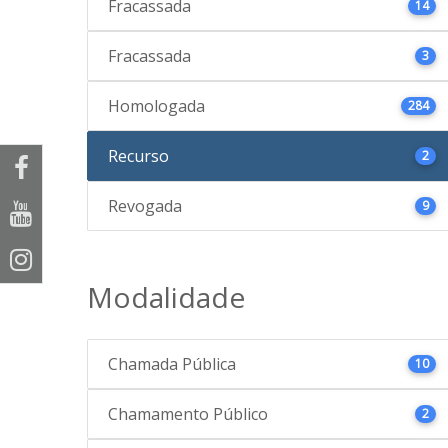
Fracassada
14
Fracassada
3
Homologada
284
Recurso
2
Revogada
9
Modalidade
Chamada Pública
10
Chamamento Público
2