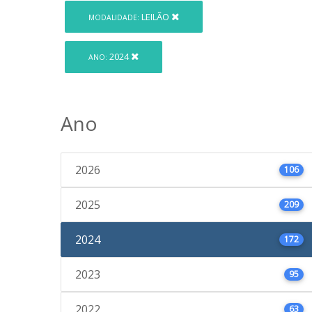
LEILÃO
MODALIDADE:
2024
ANO:
Ano
2026
106
2025
209
2024
172
2023
95
2022
63