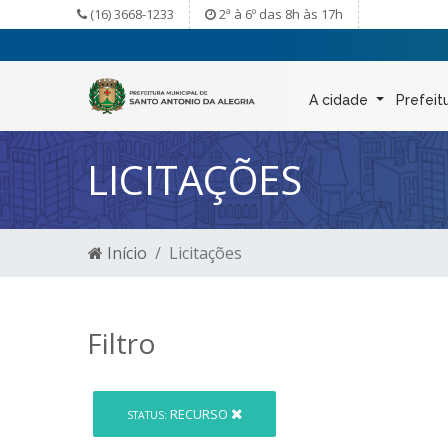
(16) 3668-1233
2ª à 6º das 8h às 17h
A cidade
Prefeit
LICITAÇÕES
Início
Licitações
Filtro
RECURSO
STATUS: