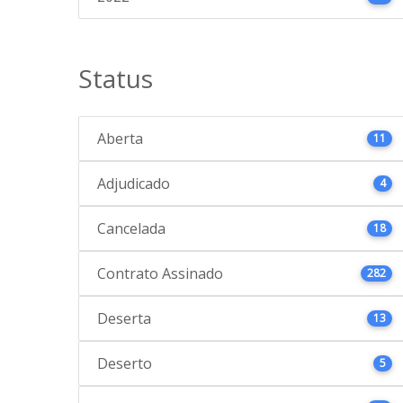
Status
Aberta
11
Adjudicado
4
Cancelada
18
Contrato Assinado
282
Deserta
13
Deserto
5