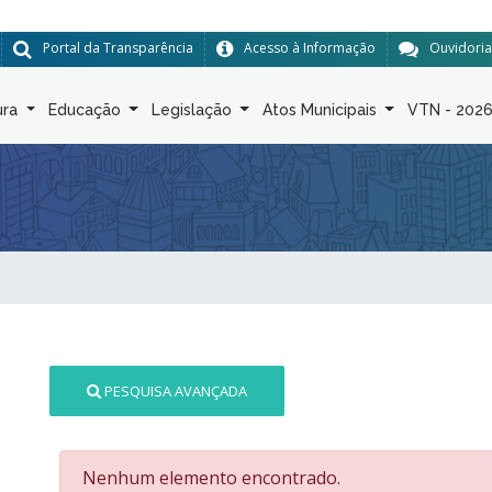
Portal da Transparência
Acesso à Informação
Ouvidoria
ura
Educação
Legislação
Atos Municipais
VTN - 202
PESQUISA AVANÇADA
Nenhum elemento encontrado.