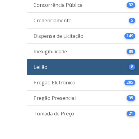
Concorrência Pública
32
Credenciamento
5
Dispensa de Licitação
149
Inexigibilidade
88
Leilão
8
Pregão Eletrônico
295
Pregão Presencial
35
Tomada de Preço
21