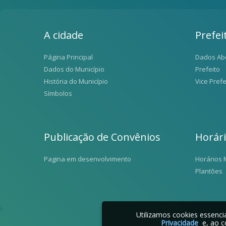
A cidade
Prefei
Página Principal
Dados Ab
Dados do Município
Prefeito
História do Município
Vice Prefe
Símbolos
Publicação de Convênios
Horár
Pagina em desenvolvimento
Horários 
Plantões
Utilizamos cookies essenc
Privacidade
e, ao c