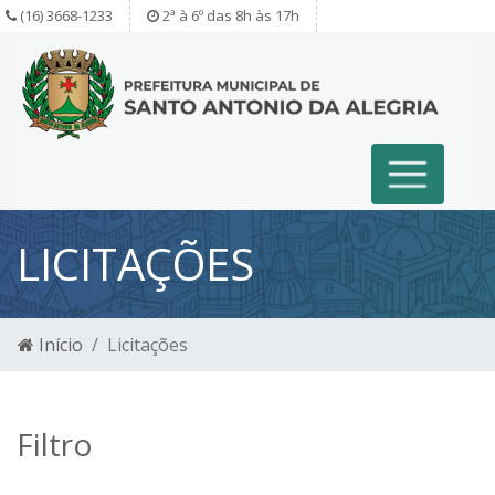
(16) 3668-1233
2ª à 6º das 8h às 17h
LICITAÇÕES
Início
Licitações
Filtro