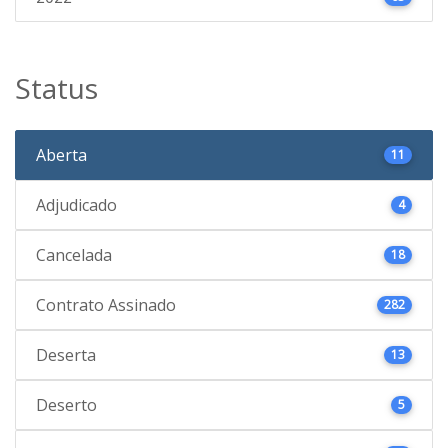
Status
Aberta
11
Adjudicado
4
Cancelada
18
Contrato Assinado
282
Deserta
13
Deserto
5