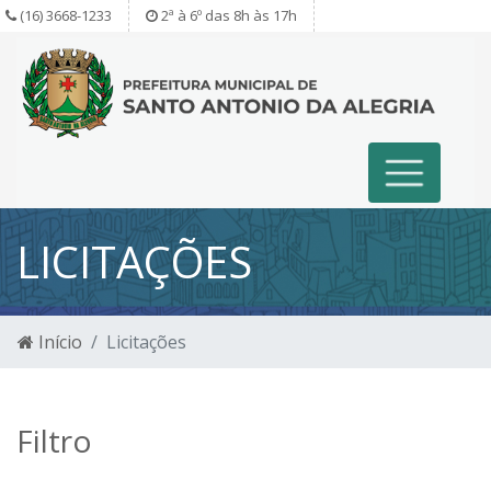
(16) 3668-1233
2ª à 6º das 8h às 17h
LICITAÇÕES
Início
Licitações
Filtro