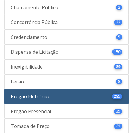
Chamamento Público
2
Concorrência Pública
32
Credenciamento
5
Dispensa de Licitação
150
Inexigibilidade
89
Leilão
8
Pregão Eletrônico
295
Pregão Presencial
35
Tomada de Preço
21