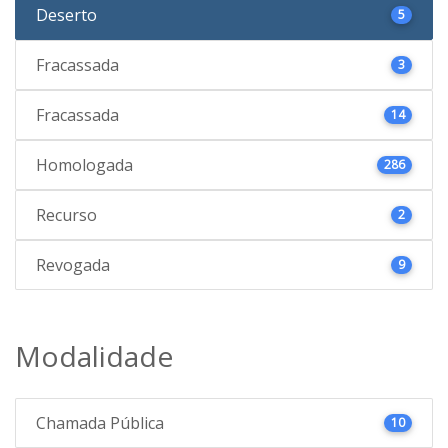
Deserto
5
Fracassada
3
Fracassada
14
Homologada
286
Recurso
2
Revogada
9
Modalidade
Chamada Pública
10