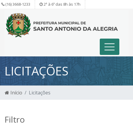
(16) 3668-1233
2ª à 6º das 8h às 17h
LICITAÇÕES
Início
Licitações
Filtro