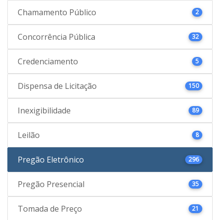
Chamamento Público
2
Concorrência Pública
32
Credenciamento
5
Dispensa de Licitação
150
Inexigibilidade
89
Leilão
8
Pregão Eletrônico
296
Pregão Presencial
35
Tomada de Preço
21