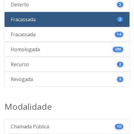
Deserto
5
Fracassada
3
Fracassada
14
Homologada
286
Recurso
2
Revogada
9
Modalidade
Chamada Pública
10