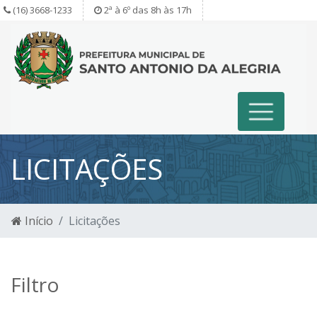
(16) 3668-1233
2ª à 6º das 8h às 17h
LICITAÇÕES
Início
Licitações
Filtro