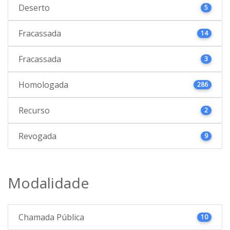
Deserto
5
Fracassada
14
Fracassada
3
Homologada
286
Recurso
2
Revogada
9
Modalidade
Chamada Pública
10