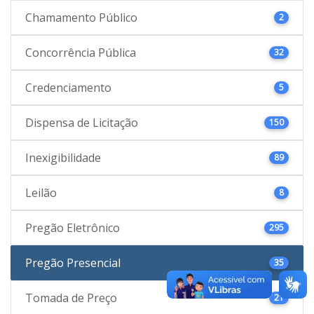
Chamamento Público
2
Concorrência Pública
32
Credenciamento
5
Dispensa de Licitação
150
Inexigibilidade
89
Leilão
8
Pregão Eletrônico
295
Pregão Presencial
35
Tomada de Preço
21