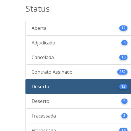
Status
Aberta
12
Adjudicado
4
Cancelada
18
Contrato Assinado
282
Deserta
13
Deserto
5
Fracassada
3
Fracassada
14