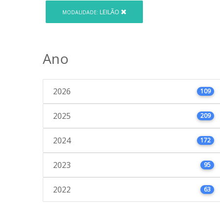
LEILÃO
MODALIDADE:
Ano
2026
109
2025
209
2024
172
2023
95
2022
63