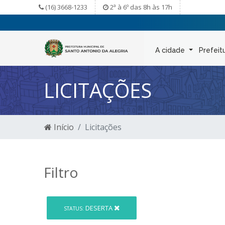
(16) 3668-1233
2ª à 6º das 8h às 17h
A cidade
Prefeit
LICITAÇÕES
Início
Licitações
Filtro
DESERTA
STATUS: