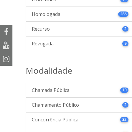
Homologada
286
Recurso
2
Revogada
9
Modalidade
Chamada Pública
10
Chamamento Público
2
Concorrência Pública
32