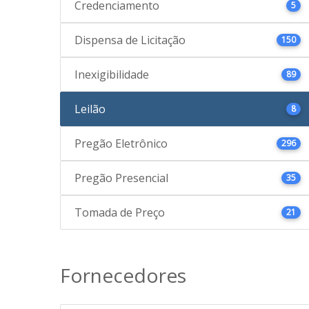
Credenciamento
5
Dispensa de Licitação
150
Inexigibilidade
89
Leilão
8
Pregão Eletrônico
296
Pregão Presencial
35
Tomada de Preço
21
Fornecedores