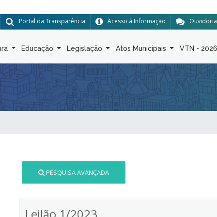
Portal da Transparência
Acesso à Informação
Ouvidoria
ura
Educação
Legislação
Atos Municipais
VTN - 202
PESQUISA AVANÇADA
Leilão 1/2023