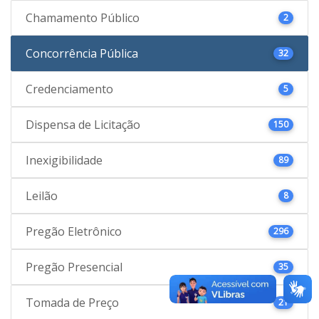
Chamamento Público
2
Concorrência Pública
32
Credenciamento
5
Dispensa de Licitação
150
Inexigibilidade
89
Leilão
8
Pregão Eletrônico
296
Pregão Presencial
35
Tomada de Preço
21