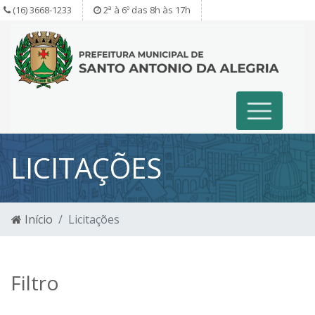
(16) 3668-1233
2ª à 6º das 8h às 17h
LICITAÇÕES
Início
Licitações
Filtro