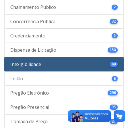
Chamamento Público
2
Concorrência Pública
32
Credenciamento
5
Dispensa de Licitação
150
Inexigibilidade
89
Leilão
8
Pregão Eletrônico
296
Pregão Presencial
35
Tomada de Preço
21