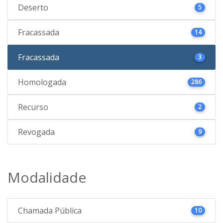
Deserto
5
Fracassada
14
Fracassada
3
Homologada
286
Recurso
2
Revogada
9
Modalidade
Chamada Pública
10