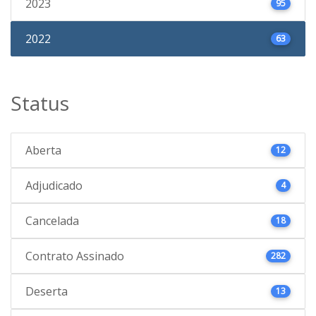
2023
95
2022
63
Status
Aberta
12
Adjudicado
4
Cancelada
18
Contrato Assinado
282
Deserta
13