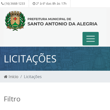
(16) 3668-1233
2ª à 6º das 8h às 17h
LICITAÇÕES
Início
Licitações
Filtro