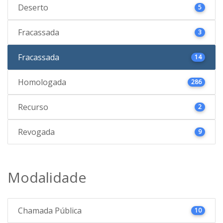
Deserto
5
Fracassada
3
Fracassada
14
Homologada
286
Recurso
2
Revogada
9
Modalidade
Chamada Pública
10