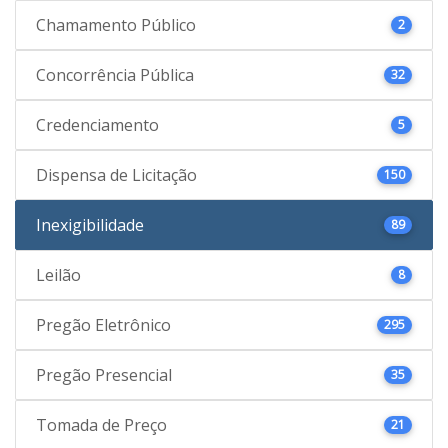
Chamamento Público
2
Concorrência Pública
32
Credenciamento
5
Dispensa de Licitação
150
Inexigibilidade
89
Leilão
8
Pregão Eletrônico
295
Pregão Presencial
35
Tomada de Preço
21