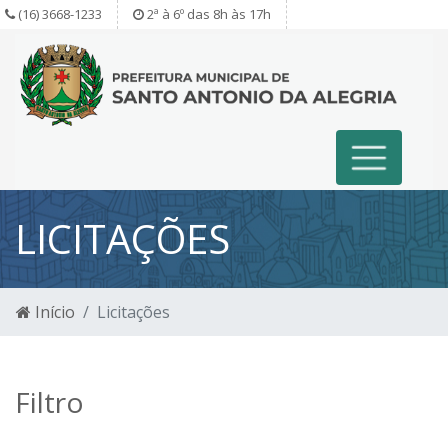
(16) 3668-1233
2ª à 6º das 8h às 17h
LICITAÇÕES
Início
Licitações
Filtro