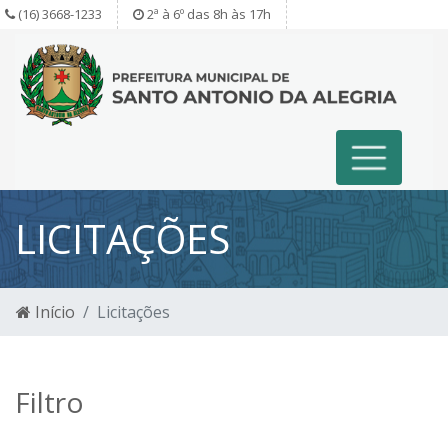
(16) 3668-1233
2ª à 6º das 8h às 17h
LICITAÇÕES
Início
Licitações
Filtro