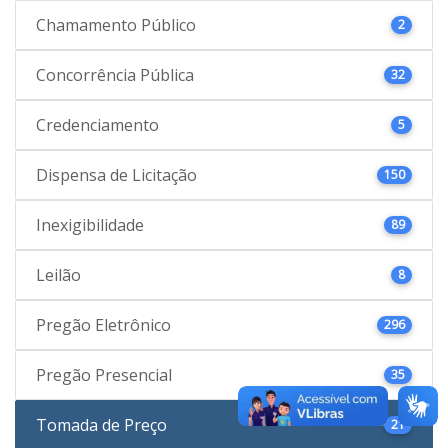
Chamamento Público
2
Concorrência Pública
32
Credenciamento
5
Dispensa de Licitação
150
Inexigibilidade
89
Leilão
8
Pregão Eletrônico
296
Pregão Presencial
35
Tomada de Preço
21