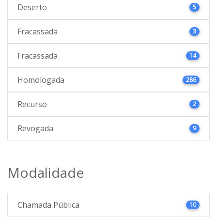
Deserto
5
Fracassada
3
Fracassada
14
Homologada
286
Recurso
2
Revogada
9
Modalidade
Chamada Pública
10