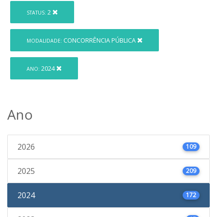
2
STATUS:
CONCORRÊNCIA PÚBLICA
MODALIDADE:
2024
ANO:
Ano
2026
109
2025
209
2024
172