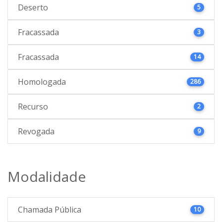
Deserto
5
Fracassada
3
Fracassada
14
Homologada
286
Recurso
2
Revogada
9
Modalidade
Chamada Pública
10