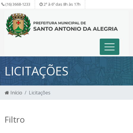
(16) 3668-1233
2ª à 6º das 8h às 17h
LICITAÇÕES
Início
Licitações
Filtro