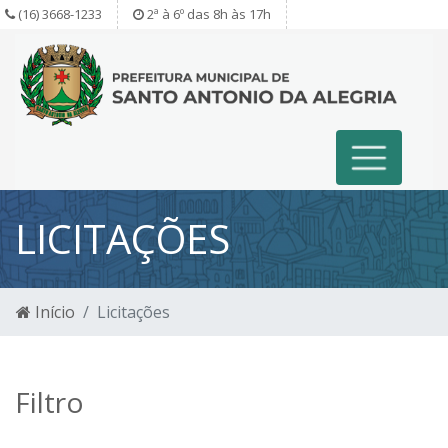
(16) 3668-1233
2ª à 6º das 8h às 17h
LICITAÇÕES
Início
Licitações
Filtro