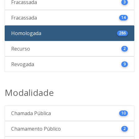
Fracassada
3
Fracassada
14
Homologada
286
Recurso
2
Revogada
9
Modalidade
Chamada Pública
10
Chamamento Público
2