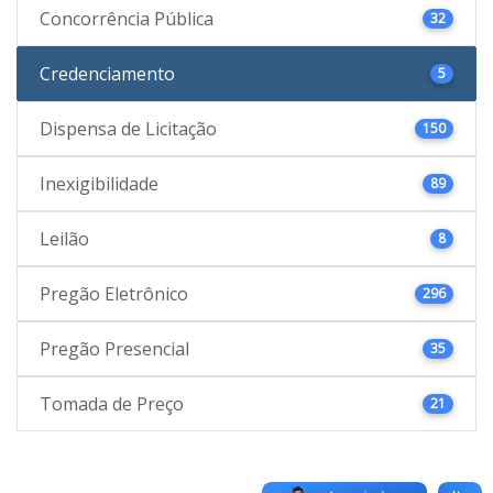
Concorrência Pública
32
Credenciamento
5
Dispensa de Licitação
150
Inexigibilidade
89
Leilão
8
Pregão Eletrônico
296
Pregão Presencial
35
Tomada de Preço
21