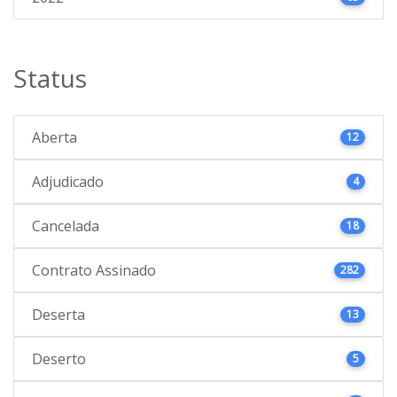
Status
Aberta
12
Adjudicado
4
Cancelada
18
Contrato Assinado
282
Deserta
13
Deserto
5