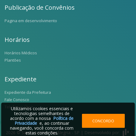
Publicação de Convênios
Pagina em desenvolvimento
Horários
Horários Médicos
Plantões
Expediente
Expediente da Prefeitura
Fale Conosco
Telefones Úteis
Utilizamos cookies essenciais e
tecnologias semelhantes de
acordo com a nossa
Política de
CONCORDO
Privacidade
e, ao continuar
navegando, você concorda com
2026 © Santo Antônio da Alegria - SP | Desenvolvido por:
estas condições.