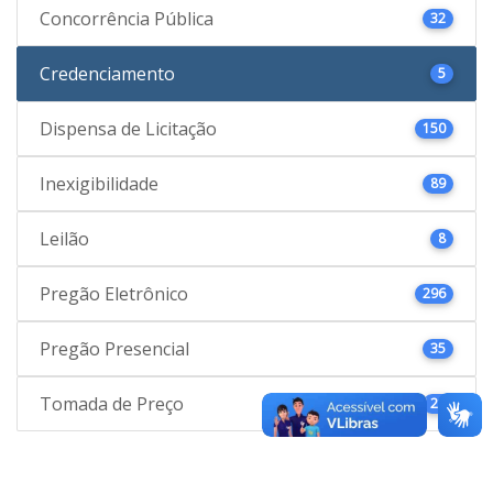
Concorrência Pública
32
Credenciamento
5
Dispensa de Licitação
150
Inexigibilidade
89
Leilão
8
Pregão Eletrônico
296
Pregão Presencial
35
Tomada de Preço
21