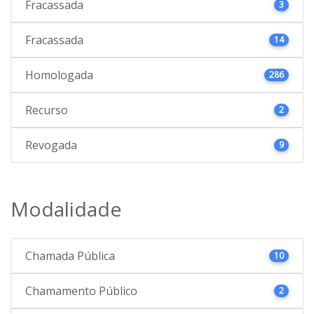
Fracassada
3
Fracassada
14
Homologada
286
Recurso
2
Revogada
9
Modalidade
Chamada Pública
10
Chamamento Público
2