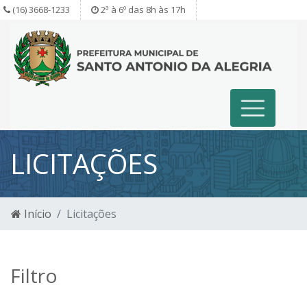
(16) 3668-1233
2ª à 6º das 8h às 17h
LICITAÇÕES
Início
Licitações
Filtro