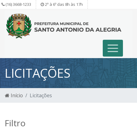
(16) 3668-1233
2ª à 6º das 8h às 17h
LICITAÇÕES
Início
Licitações
Filtro