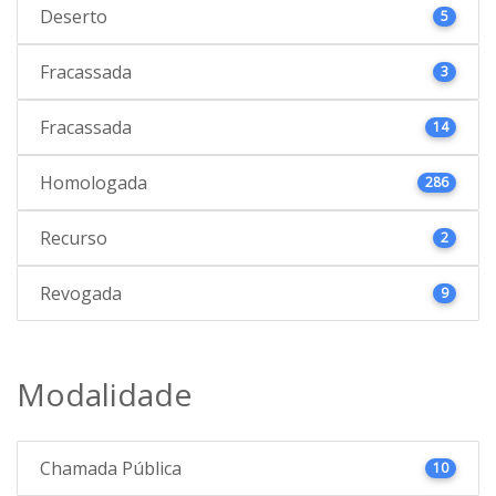
Deserto
5
Fracassada
3
Fracassada
14
Homologada
286
Recurso
2
Revogada
9
Modalidade
Chamada Pública
10