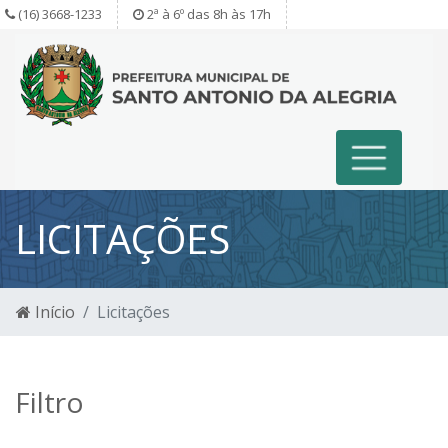
(16) 3668-1233
2ª à 6º das 8h às 17h
LICITAÇÕES
Início
Licitações
Filtro