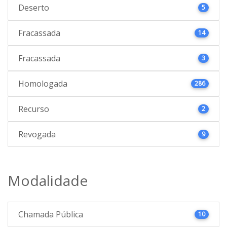
Deserto
5
Fracassada
14
Fracassada
3
Homologada
286
Recurso
2
Revogada
9
Modalidade
Chamada Pública
10