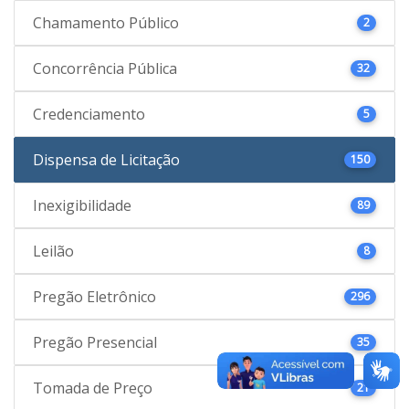
Chamamento Público
2
Concorrência Pública
32
Credenciamento
5
Dispensa de Licitação
150
Inexigibilidade
89
Leilão
8
Pregão Eletrônico
296
Pregão Presencial
35
Tomada de Preço
21