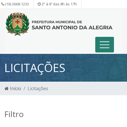
(16) 3668-1233
2ª à 6º das 8h às 17h
LICITAÇÕES
Início
Licitações
Filtro