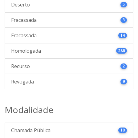
Deserto
5
Fracassada
3
Fracassada
14
Homologada
286
Recurso
2
Revogada
9
Modalidade
Chamada Pública
10