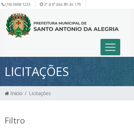
(16) 3668-1233
2ª à 6º das 8h às 17h
LICITAÇÕES
Início
Licitações
Filtro