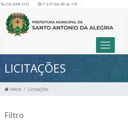
(16) 3668-1233
2ª à 6º das 8h às 17h
LICITAÇÕES
Início
Licitações
Filtro