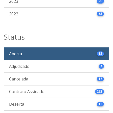
2023
95
2022
63
Status
Aberta
12
Adjudicado
4
Cancelada
18
Contrato Assinado
282
Deserta
13