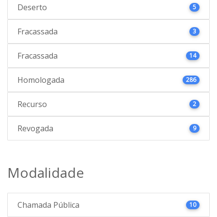
Deserto
5
Fracassada
3
Fracassada
14
Homologada
286
Recurso
2
Revogada
9
Modalidade
Chamada Pública
10