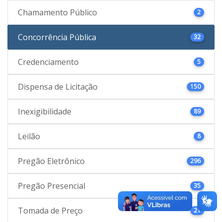
Chamamento Público
2
Concorrência Pública
32
Credenciamento
5
Dispensa de Licitação
150
Inexigibilidade
89
Leilão
8
Pregão Eletrônico
296
Pregão Presencial
35
Tomada de Preço
21